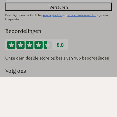
Versturen
Beveiligd door reCaptcha,
privacybeleid
en
servicevoorwaarden
zijn van
toepassing.
Beoordelingen
8.8
Onze gemiddelde score op basis van
185 beoordelingen
Volg ons
·
·
© 2026 Harz Eco Lodges
Privacybeleid
Algemene voorwaarden