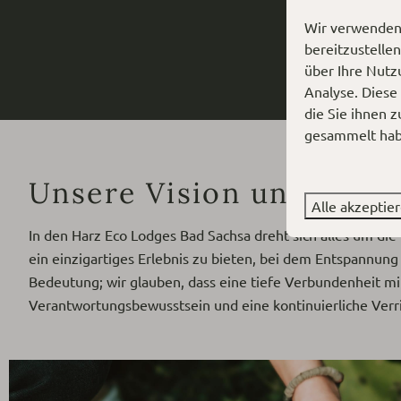
Wir verwenden 
bereitzustelle
über Ihre Nutz
Analyse. Diese
die Sie ihnen z
gesammelt habe
Unsere Vision und Miss
Alle akzeptie
In den Harz Eco Lodges Bad Sachsa dreht sich alles um di
ein einzigartiges Erlebnis zu bieten, bei dem Entspannung
Bedeutung; wir glauben, dass eine tiefe Verbundenheit mi
Verantwortungsbewusstsein und eine kontinuierliche Ver