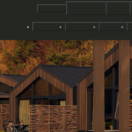
Urlaubzeiten
+49 15563 332270
WhatsApp
Ferienhäuser
Einrichtungen
Umgebung
H