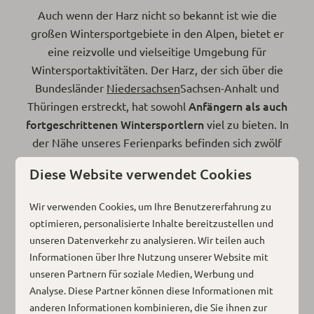
Auch wenn der Harz nicht so bekannt ist wie die
großen Wintersportgebiete in den Alpen, bietet er
eine reizvolle und vielseitige Umgebung für
Wintersportaktivitäten. Der Harz, der sich über die
Bundesländer
Niedersachsen
Sachsen-Anhalt und
Anfängern als auch
Thüringen erstreckt, hat sowohl
fortgeschrittenen Wintersportlern
viel zu bieten. In
der Nähe unseres Ferienparks befinden sich zwölf
verschiedene Skigebiete, die alle ihren ganz eigenen
Diese Website verwendet Cookies
Charme haben.
Wir verwenden Cookies, um Ihre Benutzererfahrung zu
optimieren, personalisierte Inhalte bereitzustellen und
unseren Datenverkehr zu analysieren. Wir teilen auch
Informationen über Ihre Nutzung unserer Website mit
Wintersport in Braunlage
unseren Partnern für soziale Medien, Werbung und
Nur 30 Autominuten von Bad Sachsa entfernt
Analyse. Diese Partner können diese Informationen mit
liegt das Skigebiet Wurmberg bei Braunlage, das
anderen Informationen kombinieren, die Sie ihnen zur