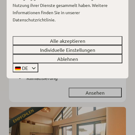
Nutzung ihrer Dienste gesammelt haben. Weitere
Informationen finden Sie in unserer
Suite Lodge (4P)
Ab
Datenschutzrichtlinie
.
415 €
Deutschland, Niedersachsen, Bad Sachsa
2 Nächte
4
2
Einige
Ja
Alle akzeptieren
2 Personen
Luxuriös
Individuelle Einstellungen
Mit Designereinrichtung
Ablehnen
Sauna & Sonnenterrasse
DE
Klimatisierung
Ansehen
EMPFOHLEN